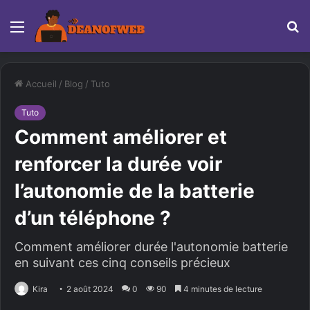
Menu
R
Accueil
/
Blog
/
Tuto
Tuto
Comment améliorer et
renforcer la durée voir
l’autonomie de la batterie
d’un téléphone ?
Comment améliorer durée l'autonomie batterie
en suivant ces cinq conseils précieux
Kira
2 août 2024
0
90
4 minutes de lecture