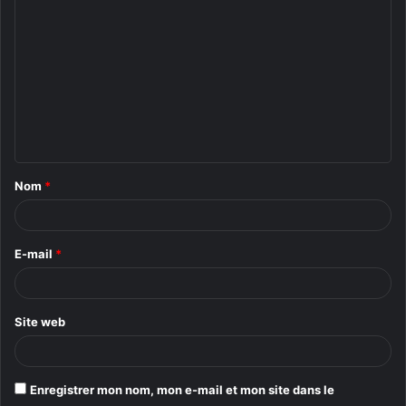
o
m
m
e
n
t
Nom
*
a
i
r
E-mail
*
e
*
Site web
Enregistrer mon nom, mon e-mail et mon site dans le