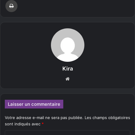
Kira
We
bsi
te
Laisser un commentaire
Votre adresse e-mail ne sera pas publiée.
Les champs obligatoires
sont indiqués avec
*
C