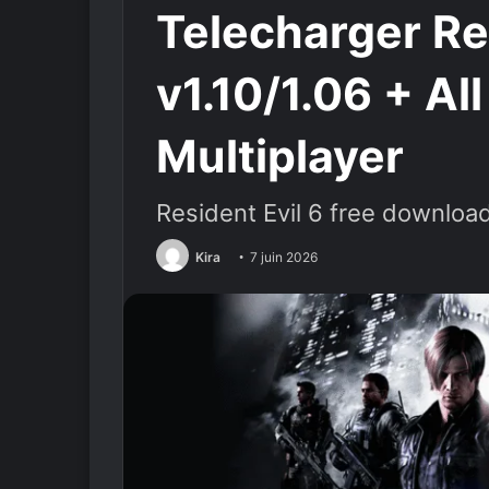
Telecharger Re
v1.10/1.06 + Al
Multiplayer
Resident Evil 6 free downloa
Kira
7 juin 2026