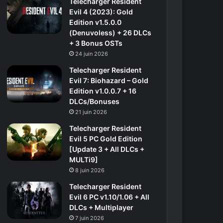
Telecharger Resident
Evil 4 (2023): Gold
Edition v1.5.0.0
(Denuvoless) + 26 DLCs
+ 3 Bonus OSTs
24 juin 2026
Telecharger Resident
Evil 7: Biohazard – Gold
Edition v1.0.0.7 + 16
DLCs/Bonuses
21 juin 2026
Telecharger Resident
Evil 5 PC Gold Edition
[Update 3 + All DLCs +
MULTi9]
8 juin 2026
Telecharger Resident
Evil 6 PC v1.10/1.06 + All
DLCs + Multiplayer
7 juin 2026