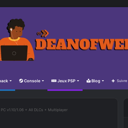
pack
Console
Jeux PSP
Blog
Suivre
 PC v1.10/1.06 + All DLCs + Multiplayer