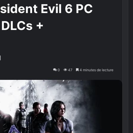
sident Evil 6 PC
l DLCs +
d
0
47
4 minutes de lecture