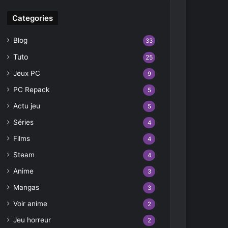
Categories
Blog
33
Tuto
25
Jeux PC
9
PC Repack
5
Actu jeu
5
Séries
4
Films
4
Steam
4
Anime
3
Mangas
3
Voir anime
2
Jeu horreur
2