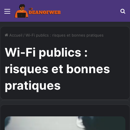
Menu
R
Accueil
/
Wi-Fi publics : risques et bonnes pratiques
Wi-Fi publics :
risques et bonnes
pratiques