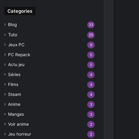
Categories
Blog
33
Tuto
25
Jeux PC
9
PC Repack
5
Actu jeu
5
Séries
4
Films
4
Steam
4
Anime
3
Mangas
3
Voir anime
2
Jeu horreur
2