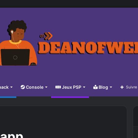
pack
Console
Jeux PSP
Blog
Suivre
 app