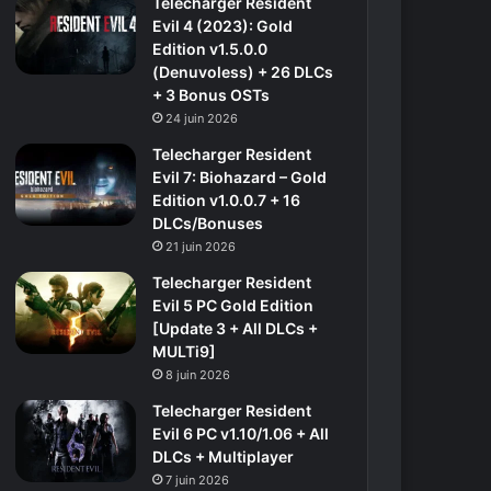
Telecharger Resident
Evil 4 (2023): Gold
Edition v1.5.0.0
(Denuvoless) + 26 DLCs
+ 3 Bonus OSTs
24 juin 2026
Telecharger Resident
Evil 7: Biohazard – Gold
Edition v1.0.0.7 + 16
DLCs/Bonuses
21 juin 2026
Telecharger Resident
Evil 5 PC Gold Edition
[Update 3 + All DLCs +
MULTi9]
8 juin 2026
Telecharger Resident
Evil 6 PC v1.10/1.06 + All
DLCs + Multiplayer
7 juin 2026