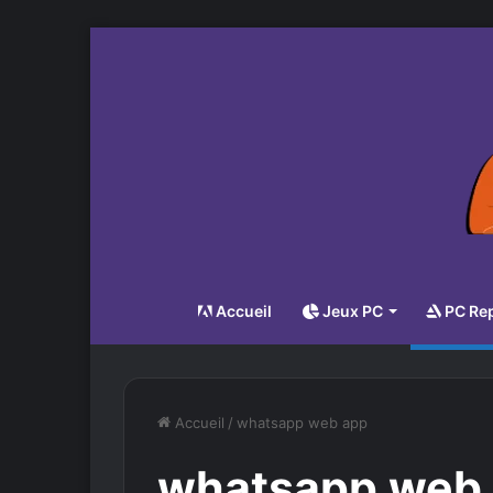
Accueil
Jeux PC
PC Re
Accueil
/
whatsapp web app
whatsapp web