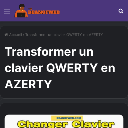
Menu
R
Accueil
/
Transformer un clavier QWERTY en AZERTY
Transformer un
clavier QWERTY en
AZERTY