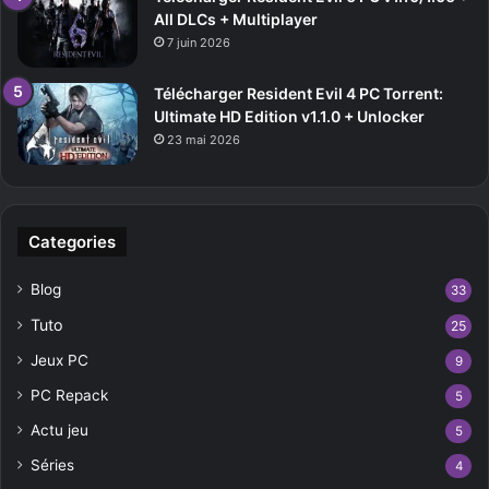
All DLCs + Multiplayer
7 juin 2026
Télécharger Resident Evil 4 PC Torrent:
Ultimate HD Edition v1.1.0 + Unlocker
23 mai 2026
Categories
Blog
33
Tuto
25
Jeux PC
9
PC Repack
5
Actu jeu
5
Séries
4