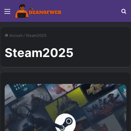
Menu
R
Accueil
/
Steam2025
Steam2025