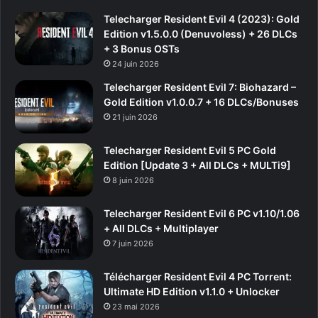
Telecharger Resident Evil 4 (2023): Gold
Edition v1.5.0.0 (Denuvoless) + 26 DLCs
+ 3 Bonus OSTs
24 juin 2026
Telecharger Resident Evil 7: Biohazard –
Gold Edition v1.0.0.7 + 16 DLCs/Bonuses
21 juin 2026
Telecharger Resident Evil 5 PC Gold
Edition [Update 3 + All DLCs + MULTi9]
8 juin 2026
Telecharger Resident Evil 6 PC v1.10/1.06
+ All DLCs + Multiplayer
7 juin 2026
Télécharger Resident Evil 4 PC Torrent:
Ultimate HD Edition v1.1.0 + Unlocker
23 mai 2026