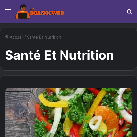
Menu
R
Accueil
/
Santé Et Nutrition
Santé Et Nutrition