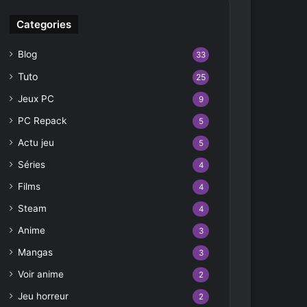
Categories
Blog
33
Tuto
25
Jeux PC
9
PC Repack
5
Actu jeu
5
Séries
4
Films
4
Steam
4
Anime
3
Mangas
3
Voir anime
2
Jeu horreur
2