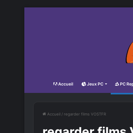
Accueil
Jeux PC
PC Re
Accueil
/
regarder films VOSTFR
regarder film