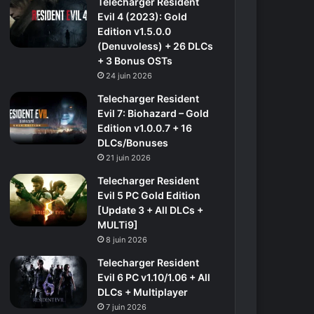
Telecharger Resident
Evil 4 (2023): Gold
Edition v1.5.0.0
(Denuvoless) + 26 DLCs
+ 3 Bonus OSTs
24 juin 2026
Telecharger Resident
Evil 7: Biohazard – Gold
Edition v1.0.0.7 + 16
DLCs/Bonuses
21 juin 2026
Telecharger Resident
Evil 5 PC Gold Edition
[Update 3 + All DLCs +
MULTi9]
8 juin 2026
Telecharger Resident
Evil 6 PC v1.10/1.06 + All
DLCs + Multiplayer
7 juin 2026