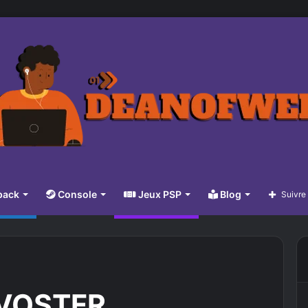
pack
Console
Jeux PSP
Blog
Suivre
s VOSTFR