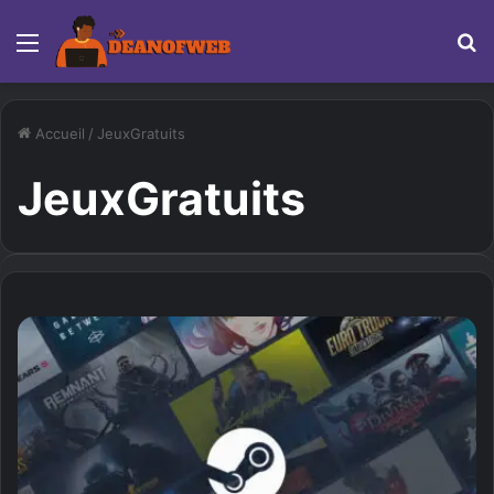
Menu
R
Accueil
/
JeuxGratuits
JeuxGratuits