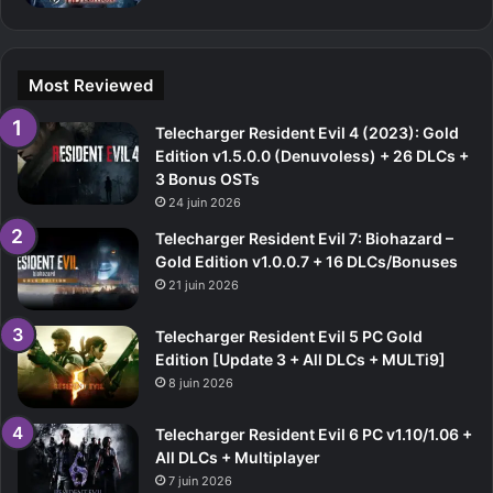
Most Reviewed
Telecharger Resident Evil 4 (2023): Gold
Edition v1.5.0.0 (Denuvoless) + 26 DLCs +
3 Bonus OSTs
24 juin 2026
Telecharger Resident Evil 7: Biohazard –
Gold Edition v1.0.0.7 + 16 DLCs/Bonuses
21 juin 2026
Telecharger Resident Evil 5 PC Gold
Edition [Update 3 + All DLCs + MULTi9]
8 juin 2026
Telecharger Resident Evil 6 PC v1.10/1.06 +
All DLCs + Multiplayer
7 juin 2026