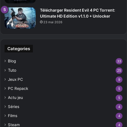
Télécharger Resident Evil 4 PC Torrent:
Ultimate HD Edition v1.1.0 + Unlocker
23 mai 2026
Categories
Blog
33
Tuto
25
Jeux PC
9
PC Repack
5
Actu jeu
5
Séries
4
Films
4
Steam
4