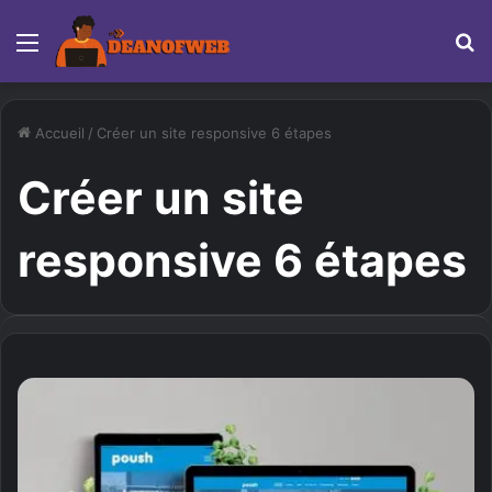
Menu
R
Accueil
/
Créer un site responsive 6 étapes
Créer un site
responsive 6 étapes