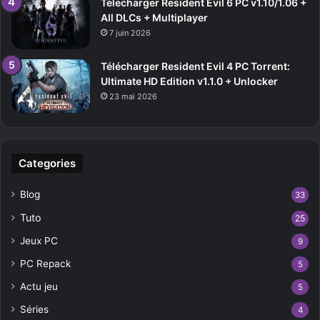
Telecharger Resident Evil 6 PC v1.10/1.06 +
All DLCs + Multiplayer
7 juin 2026
Télécharger Resident Evil 4 PC Torrent:
Ultimate HD Edition v1.1.0 + Unlocker
23 mai 2026
Categories
Blog
33
Tuto
25
Jeux PC
9
PC Repack
5
Actu jeu
5
Séries
4