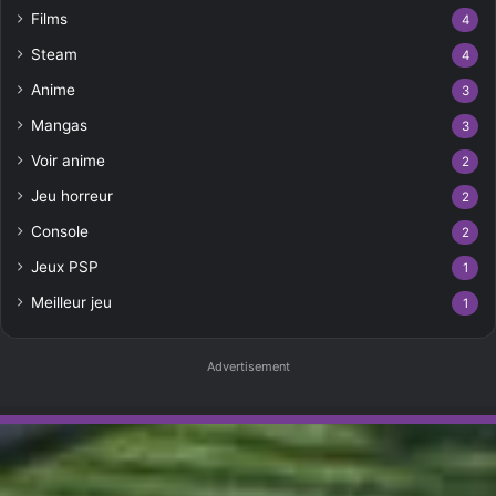
Films
4
Steam
4
Anime
3
Mangas
3
Voir anime
2
Jeu horreur
2
Console
2
Jeux PSP
1
Meilleur jeu
1
Advertisement