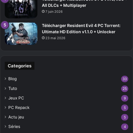
All DLCs + Multiplayer
7 juin 2026
Télécharger Resident Evil 4 PC Torrent:
Ultimate HD Edition v1.1.0 + Unlocker
23 mai 2026
Categories
Blog
33
Tuto
25
Jeux PC
9
PC Repack
5
Actu jeu
5
Séries
4