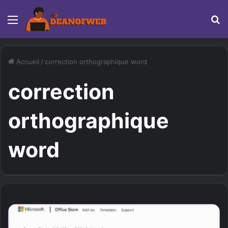
Menu
R
Accueil
/
correction orthographique word
correction
orthographique
word