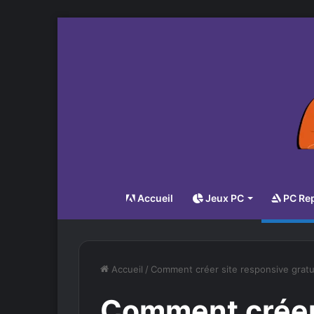
Accueil
Jeux PC
PC Re
Accueil
/
Comment créer site responsive grat
Comment créer