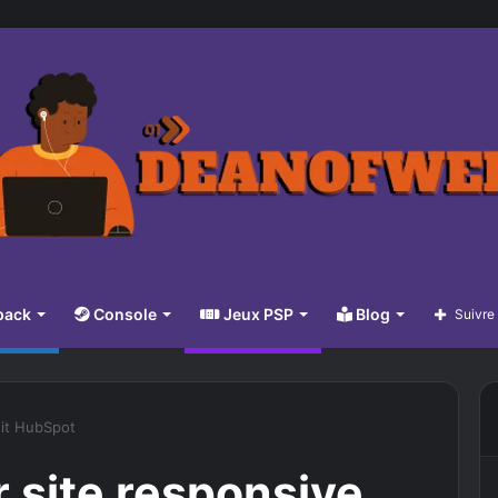
pack
Console
Jeux PSP
Blog
Suivre
uit HubSpot
 site responsive