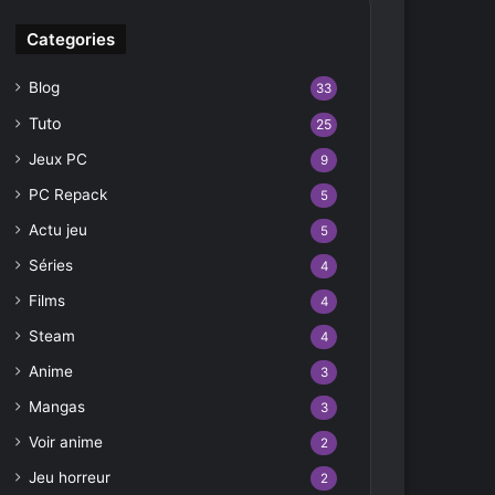
Categories
Blog
33
Tuto
25
Jeux PC
9
PC Repack
5
Actu jeu
5
Séries
4
Films
4
Steam
4
Anime
3
Mangas
3
Voir anime
2
Jeu horreur
2